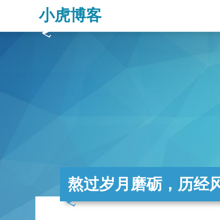
小虎博客
熬过岁月磨砺，历经