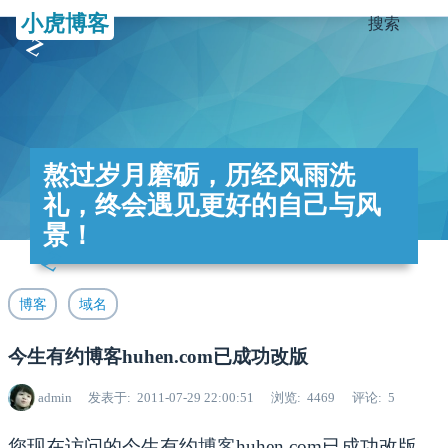
小虎博客
搜索
熬过岁月磨砺，历经风雨洗
礼，终会遇见更好的自己与风
景！
博客
域名
今生有约博客huhen.com已成功改版
admin
发表于
2011-07-29 22:00:51
浏览
4469
评论
5
您现在访问的今生有约
博客
huhen.com已成功改版,