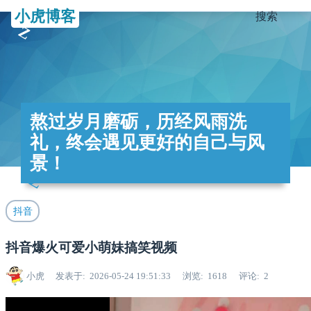
小虎博客
搜索
熬过岁月磨砺，历经风雨洗
礼，终会遇见更好的自己与风
景！
抖音
抖音爆火可爱小萌妹搞笑视频
小虎
发表于
2026-05-24 19:51:33
浏览
1618
评论
2