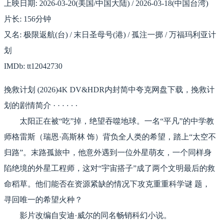
上映日期: 2026-03-20(美国/中国大陆) / 2026-03-18(中国台湾)
片长: 156分钟
又名: 极限返航(台) / 末日圣母号(港) / 孤注一掷 / 万福玛利亚计
划
IMDb: tt12042730
挽救计划 (2026)4K DV&HDR内封简中夸克网盘下载，挽救计
划的剧情简介 · · · · · ·
太阳正在被“吃”掉，绝望吞噬地球。一名“平凡”的中学教
师格雷斯（瑞恩·高斯林 饰）背负全人类的希望，踏上“太空不
归路”。末路孤旅中，他意外遇到一位外星萌友，一个同样身
陷绝境的外星工程师，这对“宇宙搭子”成了两个文明最后的救
命稻草。他们能否在资源紧缺的情况下攻克重重科学谜 题，
寻回唯一的希望火种？
影片改编自安迪·威尔的同名畅销科幻小说。