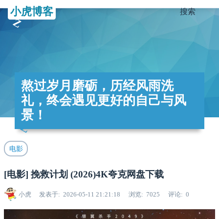
小虎博客
搜索
熬过岁月磨砺，历经风雨洗
礼，终会遇见更好的自己与风
景！
电影
[电影] 挽救计划 (2026)4K夸克网盘下载
小虎
发表于
2026-05-11 21:21:18
浏览
7025
评论
0