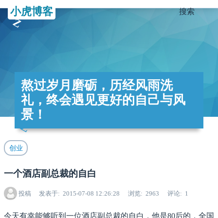
小虎博客
搜索
熬过岁月磨砺，历经风雨洗
礼，终会遇见更好的自己与风
景！
创业
一个酒店副总裁的自白
投稿
发表于
2015-07-08 12:26:28
浏览
2963
评论
1
今天有幸能够听到一位酒店副总裁的自白，他是80后的，全国