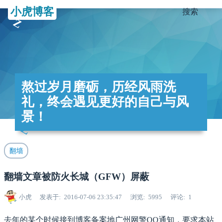
小虎博客
搜索
熬过岁月磨砺，历经风雨洗
礼，终会遇见更好的自己与风
景！
翻墙
翻墙文章被防火长城（GFW）屏蔽
小虎
发表于
2016-07-06 23:35:47
浏览
5995
评论
1
去年的某个时候接到博客备案地广州网警QQ通知，要求本站