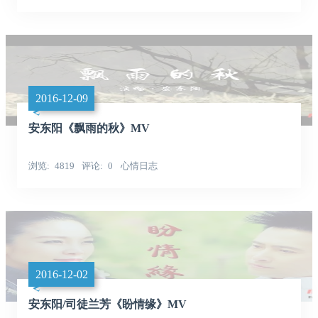
2016-12-09
安东阳《飘雨的秋》MV
浏览
4819
评论
0
心情日志
2016-12-02
安东阳/司徒兰芳《盼情缘》MV