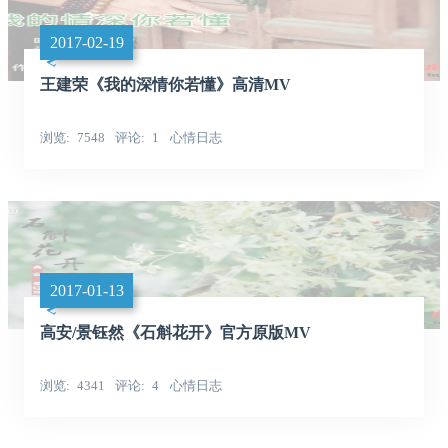
2017-02-19
王建荣《我的深情你若懂》高清MV
浏览
7548
评论
1
心情日志
2017-01-13
高安/景钰然《石斛花开》官方原版MV
浏览
4341
评论
4
心情日志