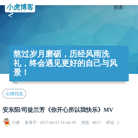
小虎博客
搜索
熬过岁月磨砺，历经风雨洗
礼，终会遇见更好的自己与风
景！
心情日志
安东阳/司徒兰芳《你开心所以我快乐》MV
小虎
发表于
2017-04-22 14:44:20
浏览
4917
评论
2