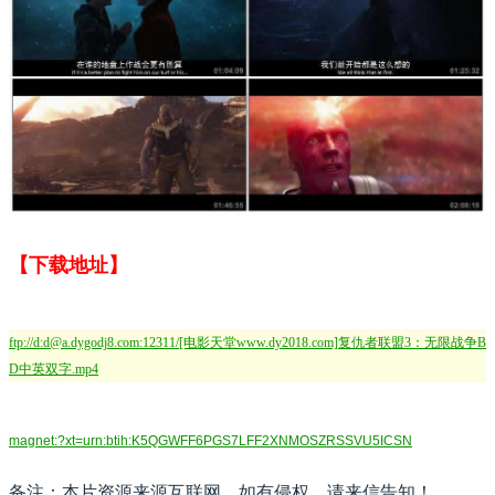
【下载地址】
ftp://d:d@a.dygodj8.com:12311/[电影天堂www.dy2018.com]复仇者联盟3：无限战争B
D中英双字.mp4
magnet:?xt=urn:btih:K5QGWFF6PGS7LFF2XNMOSZRSSVU5ICSN
备注：本片资源来源互联网，如有侵权，请来信告知！