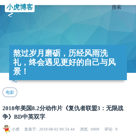
小虎博客
搜索
熬过岁月磨砺，历经风雨洗
礼，终会遇见更好的自己与风
景！
电影
2018年美国8.2分动作片《复仇者联盟3：无限战
争》BD中英双字
小虎
发表于
2018-08-02 00:54:44
浏览
6909
评论
9