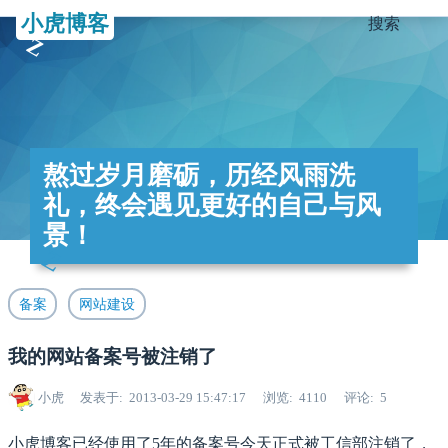
小虎博客
搜索
熬过岁月磨砺，历经风雨洗
礼，终会遇见更好的自己与风
景！
备案
网站建设
我的网站备案号被注销了
小虎
发表于
2013-03-29 15:47:17
浏览
4110
评论
5
小虎博客已经使用了5年的备案号今天正式被工信部注销了，