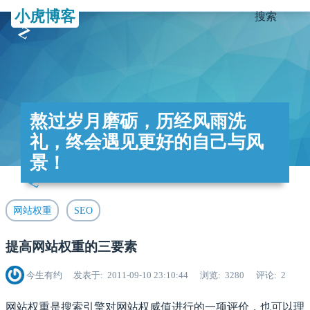
小虎博客
搜索
熬过岁月磨砺，历经风雨洗
礼，终会遇见更好的自己与风
景！
网站权重
SEO
提高网站权重的三要素
今生有约
发表于
2011-09-10 23:10:44
浏览
3280
评论
2
网站权重是搜索引擎对网站权威值进行的一项评价，也可以理