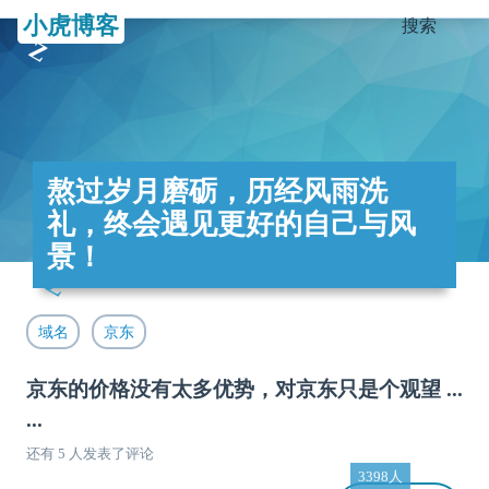
小虎博客
搜索
熬过岁月磨砺，历经风雨洗
礼，终会遇见更好的自己与风
景！
域名
京东
京东的价格没有太多优势，对京东只是个观望 ...
...
还有 5 人发表了评论
3398人