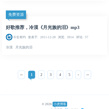
免费资源
好歌推荐，冷漠《月光族的泪》mp3
今生有约
发表于
2011-12-28
浏览
3914
评论
57
冷漠
月光族的泪
‹‹
1
2
3
4
5
›
››
© 2026
小虎博客