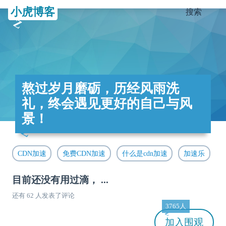
小虎博客
搜索
熬过岁月磨砺，历经风雨洗
礼，终会遇见更好的自己与风
景！
CDN加速
免费CDN加速
什么是cdn加速
加速乐
目前还没有用过滴， ...
还有 62 人发表了评论
3765人
加入
围观