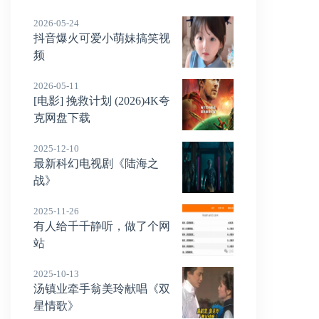
2026-05-24
抖音爆火可爱小萌妹搞笑视
频
2026-05-11
[电影] 挽救计划 (2026)4K夸
克网盘下载
2025-12-10
最新科幻电视剧《陆海之
战》
2025-11-26
有人给千千静听，做了个网
站
2025-10-13
汤镇业牵手翁美玲献唱《双
星情歌》