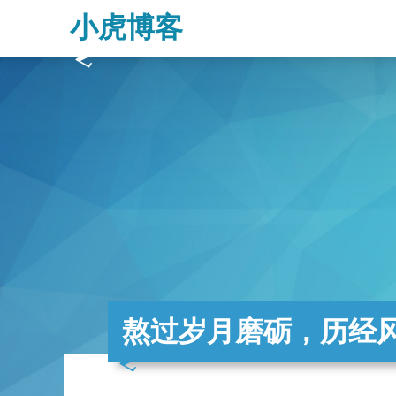
小虎博客
熬过岁月磨砺，历经