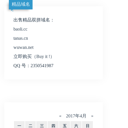
精品域名
出售精品双拼域名：
baoli.cc
tanas.cn
wuwan.net
立即购买（Buy it !）
QQ 号：2350541987
«
2017年4月
»
一
二
三
四
五
六
日