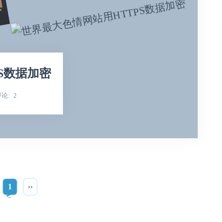
S数据加密
评论
2
1
››