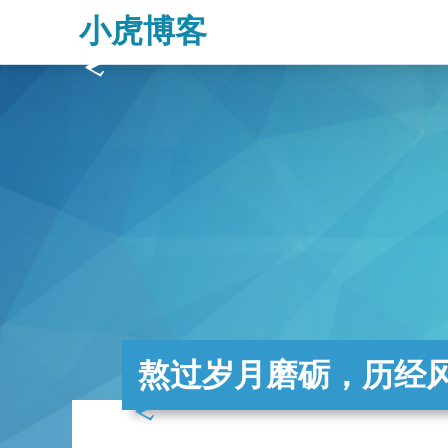
小虎博客
熬过岁月磨砺，历经