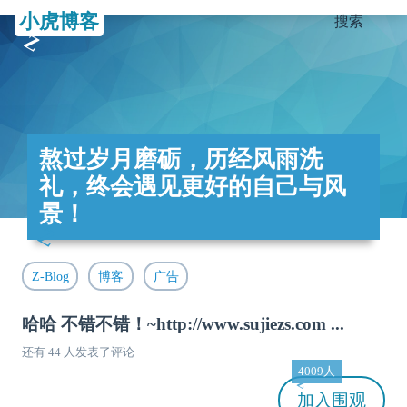
小虎博客
搜索
熬过岁月磨砺，历经风雨洗
礼，终会遇见更好的自己与风
景！
Z-Blog
博客
广告
哈哈 不错不错！~http://www.sujiezs.com ...
还有 44 人发表了评论
4009人
加入
围观