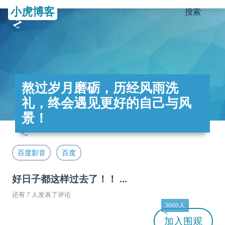
小虎博客
搜索
熬过岁月磨砺，历经风雨洗
礼，终会遇见更好的自己与风
景！
百度影音
百度
好日子都这样过去了！！ ...
还有 7 人发表了评论
3060人
加入
围观